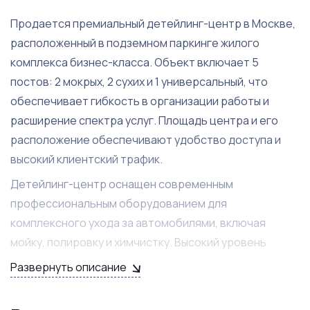
Продается премиальный детейлинг-центр в Москве,
расположенный в подземном паркинге жилого
комплекса бизнес-класса. Объект включает 5
постов: 2 мокрых, 2 сухих и 1 универсальный, что
обеспечивает гибкость в организации работы и
расширение спектра услуг. Площадь центра и его
расположение обеспечивают удобство доступа и
высокий клиентский трафик.
Детейлинг-центр оснащен современным
профессиональным оборудованием для
комплексного ухода за автомобилями, включая
мойку, полировку и химчистку. Высокий уровень
сервиса и локация в бизнес-классе привлекают
Развернуть описание
платежеспособную аудиторию. Центр работает с
отлаженными бизнес-процессами, что позволяет