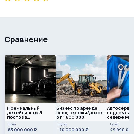
Сравнение
Премиальный
Бизнес по аренде
Автосервис
детейлинг на 5
спец техники/доход
подъемнико
постов в
от 1 800 000
севере Мо
собственность
Цена
Цена
Цена
65 000 000
70 000 000
29 990 00
₽
₽