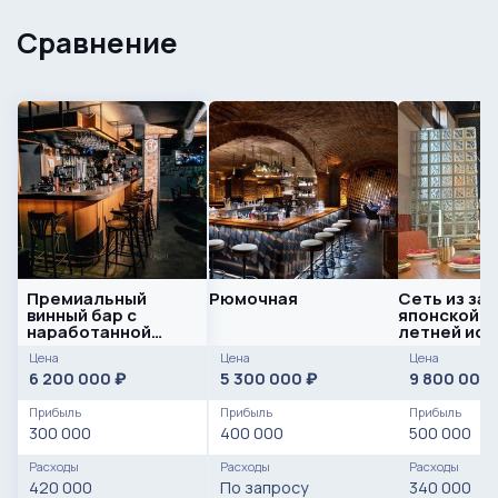
Сравнение
Премиальный
Рюмочная
Сеть из за
винный бар с
японской ку
наработанной
летней ист
базой клиентов
Цена
Цена
Цена
6 200 000
5 300 000
9 800 000
₽
₽
Прибыль
Прибыль
Прибыль
300 000
400 000
500 000
Расходы
Расходы
Расходы
420 000
По запросу
340 000