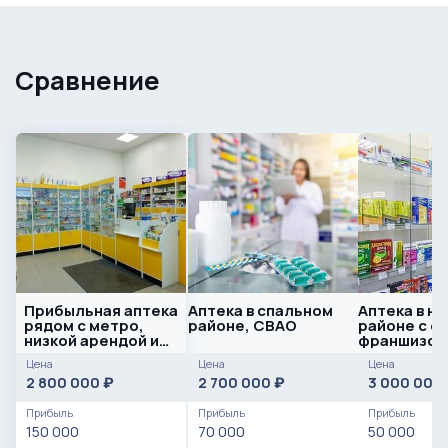
Сравнение
Прибыльная аптека
Аптека в спальном
Аптека в н
рядом с метро,
районе, СВАО
районе с о
низкой арендой и
франшизой
базой клиентов
Цена
Цена
Цена
2 800 000
2 700 000
3 000 000
₽
₽
Прибыль
Прибыль
Прибыль
150 000
70 000
50 000