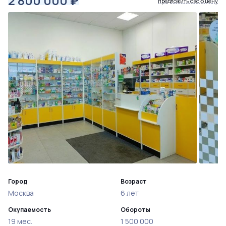
2 800 000
₽
предложить свою цену
Город
Возраст
Москва
6 лет
Окупаемость
Обороты
19 мес.
1 500 000