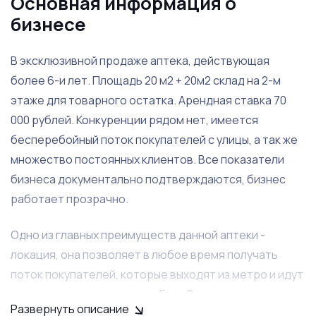
Основная информация о
бизнесе
В эксклюзивной продаже аптека, действующая
более 6-и лет. Площадь 20 м2 + 20м2 склад на 2-м
этаже для товарного остатка. Арендная ставка 70
000 рублей. Конкуренции рядом нет, имеется
бесперебойный поток покупателей с улицы, а так же
множество постоянных клиентов. Все показатели
бизнеса документально подтверждаются, бизнес
работает прозрачно.
Одно из главных преимуществ данной аптеки -
локация, она позволяет в любое время получать
поток покупателей, которые выходят из метро и идут
в сторону жилого массива. Есть 2 сотрудника,
Развернуть описание
работающий по графику 2/2, останутся в дальнейшем