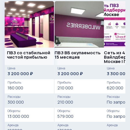
ПВЗ со стабильной
ПВЗ ВБ окупаемость
Сеть из 4 
чистой прибылью
15 месяцев
Вайлдберри
Москве | П
610 000 ₽ в
Цена
Цена
Цена
3 200 000
3 200 000
3 300 000
₽
₽
Прибыль
Прибыль
Прибыль
180 000
210 000
620 000
Расходы
Расходы
Расходы
300 000
210 000
По запросу
Обороты
Обороты
Обороты
13 000 000
579 000
По запросу
Аренда
Аренда
Аренда