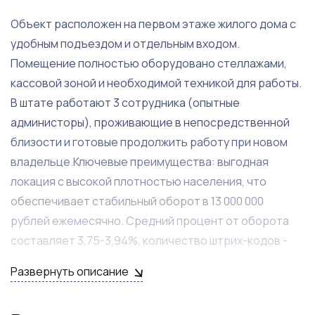
Объект расположен на первом этаже жилого дома с
удобным подъездом и отдельным входом.
Помещение полностью оборудовано стеллажами,
кассовой зоной и необходимой техникой для работы.
В штате работают 3 сотрудника (опытные
администоры), проживающие в непосредственной
близости и готовые продолжить работу при новом
владельце.Ключевые преимущества: выгодная
локация с высокой плотностью населения, что
обеспечивает стабильный оборот в 13 000 000
рублей ежемесячно. Средний процент от оборота
составляет 3,75-3,94%, количество штрих-кодов -
750 единиц. Бизнес не требует дополнительных
Развернуть описание
вложений и работает по отработанным
схемам.Продажа связана с нехваткой времени у