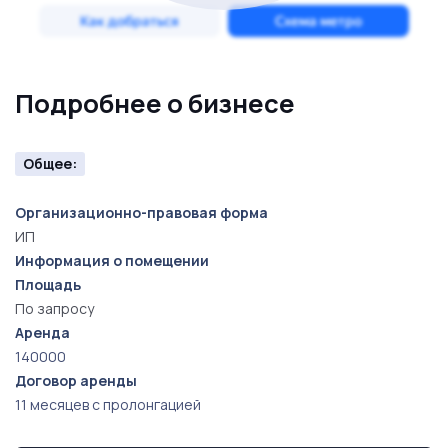
клиентские аккаунты;
карты и отзывы;
Подробнее о бизнесе
настроенная реклама;
Общее:
готовые бизнес-процессы;
Организационно-правовая форма
действующая команда мастеров.
ИП
Информация о помещении
Ничего дополнительно докупать для продолжения
Площадь
По запросу
работы не нужно.
Аренда
140000
Услуги салона
Договор аренды
Салон оказывает востребованные beauty-услуги:
11 месяцев с пролонгацией
маникюр;