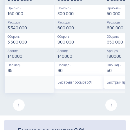
договориться о встрече, посмотреть салон.
Прибыль
Прибыль
Прибыль
160 000
300 000
50 000
Расходы
Расходы
Расходы
3 340 000
600 000
600 000
Обороты
Обороты
Обороты
3 500 000
900 000
650 000
Аренда
Аренда
Аренда
140000
140000
180000
Площадь
Площадь
Площадь
95
90
50
Быстрый просмотр
Быстрый про