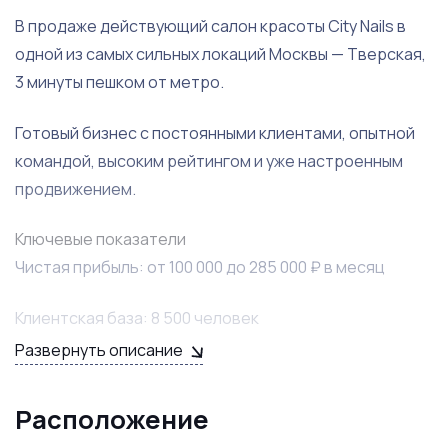
В продаже действующий салон красоты City Nails в
одной из самых сильных локаций Москвы — Тверская,
3 минуты пешком от метро.
Готовый бизнес с постоянными клиентами, опытной
командой, высоким рейтингом и уже настроенным
продвижением.
Ключевые показатели
Чистая прибыль: от 100 000 до 285 000 ₽ в месяц
Клиентская база: 8 500 человек
Развернуть описание
Рейтинг: 5.0
Расположение
Локация: Тверская, 3 минуты от метро