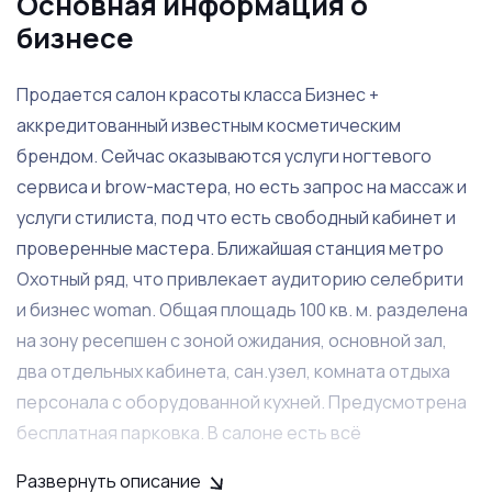
Основная информация о
бизнесе
Продается салон красоты класса Бизнес +
аккредитованный известным косметическим
брендом. Сейчас оказываются услуги ногтевого
сервиса и brow-мастера, но есть запрос на массаж и
услуги стилиста, под что есть свободный кабинет и
проверенные мастера. Ближайшая станция метро
Охотный ряд, что привлекает аудиторию селебрити
и бизнес woman. Общая площадь 100 кв. м. разделена
на зону ресепшен с зоной ожидания, основной зал,
два отдельных кабинета, сан.узел, комната отдыха
персонала с оборудованной кухней. Предусмотрена
бесплатная парковка. В салоне есть всё
необходимое для продолжения деятельности без
Развернуть описание