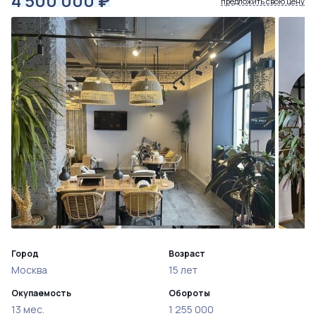
4 500 000
₽
предложить свою цену
Город
Возраст
Москва
15 лет
Окупаемость
Обороты
13 мес.
1 255 000