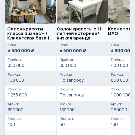
Салон красоты
Салон красоты с 11
Косметолог
класса Бизнес + /
летней историей/
ЦАО
Клиентская база 10
низкая аренда
000 +
Цена
Цена
Цена
4 500 000
4 600 000
4 300 000
₽
₽
Прибыль
Прибыль
Прибыль
350 000
350 000
400 000
Расходы
Расходы
Расходы
100 000
По запросу
800 000
Обороты
Обороты
Обороты
1 255 000
По запросу
1 200 000
Аренда
Аренда
Аренда
350000
130000
280000
Площадь
Площадь
Площадь
100
50
130