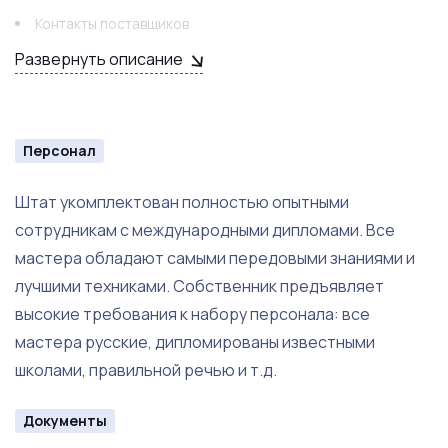
Кушетки
Контакты поставщиков
Маникюрные столы
Развернуть описание
Клиентский сервис
Педикюрное кресло
Личный опыт по ведению и развитию бизнеса
Тележки
Удобная транспортная доступность
Персонал
Стулья на колесиках
Штат укомплектован полностью опытными
Столы
сотрудникам с международными дипломами. Все
мастера обладают самыми передовыми знаниями и
Ресепшен
лучшими техниками. Собственник предъявляет
Инструменты
высокие требования к набору персонала: все
мастера русские, дипломированы известными
Фрезы
школами, правильной речью и т.д.
Пилки
Документы
Лампы