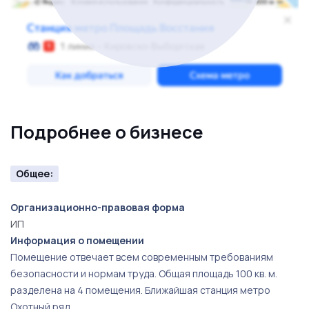
Вашими выгодами от приобретения именно этого
салона красоты станут: инвестирование в доходный
и проверенный временем бизнес. А так же,
возможность увеличение выручки за счет введения
дополнительных услуг. Спрос на услуги салонов
Подробнее о бизнесе
красоты стабильно высок, а актуальность
безусловна!
Общее:
Организационно-правовая форма
ИП
Информация о помещении
Помещение отвечает всем современным требованиям
безопасности и нормам труда. Общая площадь 100 кв. м.
разделена на 4 помещения. Ближайшая станция метро
Охотный ряд.