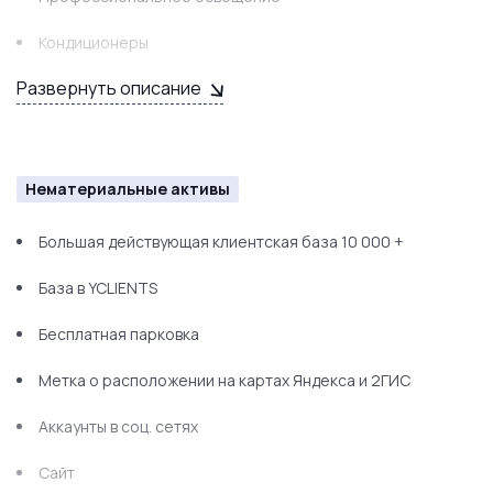
Кондиционеры
Развернуть описание
Охранная сигнализация
Пожарная сигнализация
Кухонная бытовая техника
Нематериальные активы
Шкафы
Большая действующая клиентская база 10 000 +
Телевизоры
База в YCLIENTS
Компьютер
Бесплатная парковка
Принтер
Метка о расположении на картах Яндекса и 2ГИС
Сухожар
Аккаунты в соц. сетях
Ультразвуковая ванна
Сайт