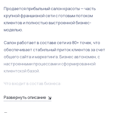
Продается прибыльный салон красоты — часть
крупной франшизной сети с готовым потоком
клиентов и полностью выстроенной бизнес-
моделью.
Салон работает в составе сети из 80+ точек, что
обеспечивает стабильный приток клиентов за счет
общего сайта и маркетинга. Бизнес автономен, с
настроенными процессами и сформированной
клиентской базой.
Что входит в состав бизнеса:
Право аренды помещения площадью 100 м²
Развернуть описание
Локация в новом жилом комплексе (2020 года
постройки)