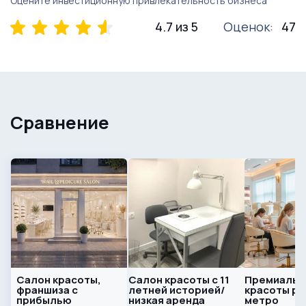
Оцените инвестиционную привлекательность бизнеса
4.7 из 5
Оценок:
47
Сравнение
Салон красоты,
Салон красоты с 11
Премиальн
франшиза с
летней историей/
красоты ря
прибылью
низкая аренда
метро