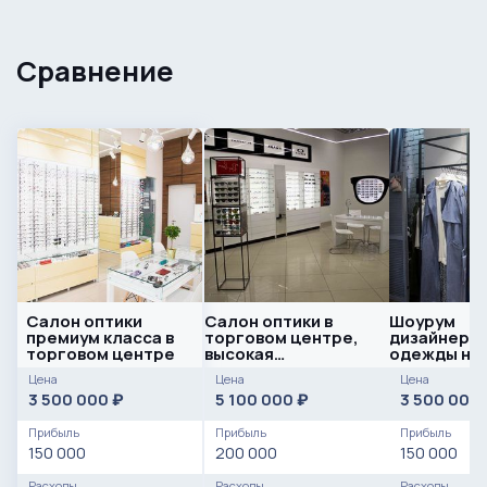
Сравнение
Салон оптики
Салон оптики в
Шоурум
премиум класса в
торговом центре,
дизайнерс
торговом центре
высокая
одежды на
проходимость
Патриарших
Цена
Цена
Цена
3 500 000
5 100 000
3 500 000
₽
₽
Прибыль
Прибыль
Прибыль
150 000
200 000
150 000
Расходы
Расходы
Расходы