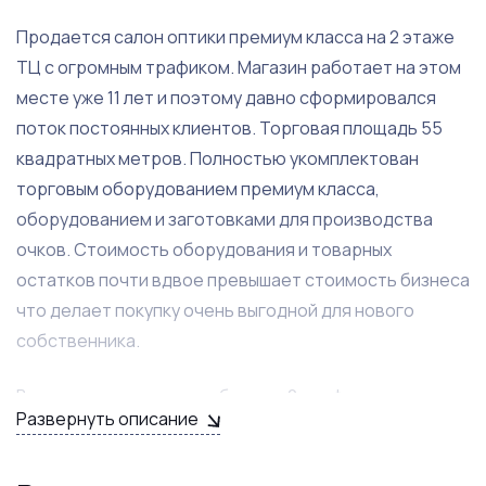
Продается салон оптики премиум класса на 2 этаже
ТЦ с огромным трафиком. Магазин работает на этом
месте уже 11 лет и поэтому давно сформировался
поток постоянных клиентов. Торговая площадь 55
квадратных метров. Полностью укомплектован
торговым оборудованием премиум класса,
оборудованием и заготовками для производства
очков. Стоимость оборудования и товарных
остатков почти вдвое превышает стоимость бизнеса
что делает покупку очень выгодной для нового
собственника.
В магазине посменно работают 2 профессиональных
Развернуть описание
продавца-оптометриста которые умеют подбирать
и изготавливать очки под зрение клиента, они же