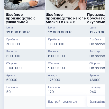
Швейное
Швейное
Производс
производство с
производство на юге
брусчатки и
уникальной
Москвы с ООО и
окупаемост
концепцией. 2
личным брендом
года
Цена
Цена
Цена
патента на
12 000 000
12 000 000
11 770 000
₽
₽
продукцию
Прибыль
Прибыль
Прибыль
300 000
1 000 000
По запросу
Расходы
Расходы
Расходы
800 000
8 000 000
По запросу
Обороты
Обороты
Обороты
1 100 000
9 000 000
По запросу
Аренда
Аренда
Аренда
60000
175000
48600
Площадь
Площадь
Площадь
80
170
240
Быстрый просмотр
Быстрый про