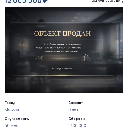
12 000 000
₽
предложить свою цену
Город
Возраст
Москва
6 лет
Окупаемость
Обороты
40 мес.
1 100 000