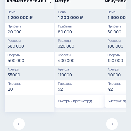
косметологии в ТЦ
метро.
минутах от
Цена
Цена
Цена
1 200 000
1 200 000
1 300 000
₽
₽
Прибыль
Прибыль
Прибыль
20 000
80 000
50 000
Расходы
Расходы
Расходы
380 000
320 000
100 000
Обороты
Обороты
Обороты
400 000
400 000
150 000
Аренда
Аренда
Аренда
35000
110000
90000
Площадь
Площадь
Площадь
20
52
42
Быстрый просмотр
Быстрый про