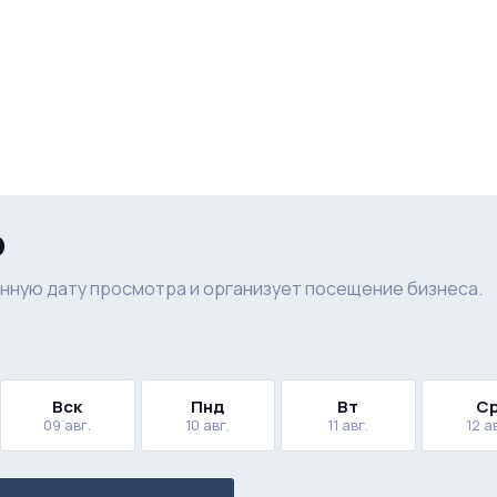
р
нную дату просмотра и организует посещение бизнеса.
Вск
Пнд
Вт
С
09 авг.
10 авг.
11 авг.
12 а