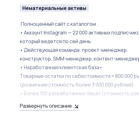
Нематериальные активы
Полноценный сайт с каталогом
• Аккаунт Instagram — 22 000 активных подписчико
который ведется по сей день
• Действующая команда: проект-менеджер,
конструктор, SMM-менеджер, контент-менедже
• Наработанная клиентская база•
Товарные остатки по себестоимости ≈ 800 000 р
(розничная стоимость более 3 000 000 рублей)
• Более 100 разработанных лекал (стоимость ра
одного лекала ≈ 40 000 рублей)
Развернуть описание
• Полностью упакованный бренд с готовой
маркетинговой стратегией
• Консультации и сопровождение собственника 
сделки