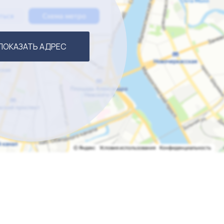
ПОКАЗАТЬ АДРЕС
ла активные вложения в маркетинг, сосредоточившись на
 (шоурум в Москве), а также партнерские мультибрендо
убае и Геленджике. Сейчас, без каких-либо вложений в рек
даются остатки на сумму около 4 млн рублей в год. При э
ичество от звезд и блогеров — вся эта база контактов 
, который ведется по сей день
руктор, SMM-менеджер, контент-менеджер