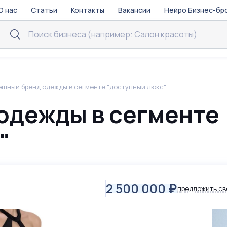
О нас
Статьи
Контакты
Вакансии
Нейро Бизнес-бр
ешный бренд одежды в сегменте "доступный люкс"
одежды в сегменте
"
2 500 000
₽
предложить св