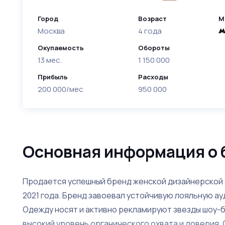
Город
Возраст
М
Москва
4 года
Окупаемость
Обороты
13 мес.
1 150 000
Прибыль
Расходы
200 000/мес
950 000
Основная информация о 
Продается успешный бренд женской дизайнерской 
2021 года. Бренд завоевал устойчивую лояльную а
Одежду носят и активно рекламируют звезды шоу-
высокий уровень органического охвата и доверия. 