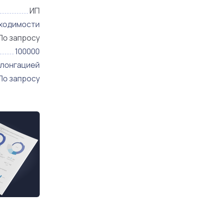
ИП
бходимости
По запросу
100000
олонгацией
По запросу
ственника