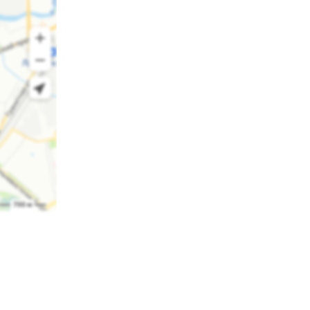
 другом
вые
ламу,
том бренд
передается