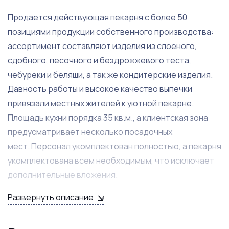
Продается действующая пекарня с более 50
позициями продукции собственного производства:
ассортимент составляют изделия из слоеного,
сдобного, песочного и бездрожжевого теста,
чебуреки и беляши, а так же кондитерские изделия.
Давность работы и высокое качество выпечки
привязали местных жителей к уютной пекарне.
Площадь кухни порядка 35 кв.м., а клиентская зона
предусматривает несколько посадочных
мест. Персонал укомплектован полностью, а пекарня
укомплектована всем необходимым, что исключает
дополнительные вложения.
Развернуть описание
Главными преимуществами пекарни являются:
лояльный арендодатель предоставляющий