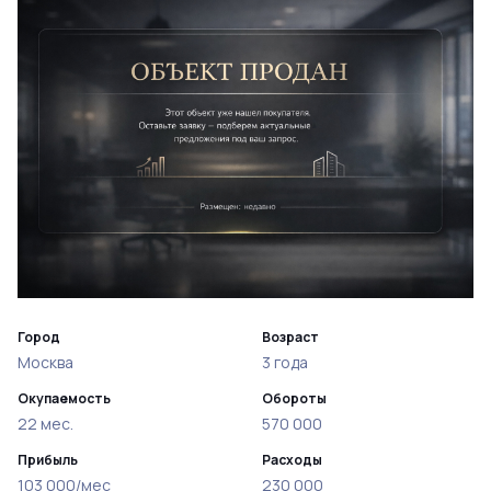
Город
Возраст
Москва
3 года
Окупаемость
Обороты
22 мес.
570 000
Прибыль
Расходы
103 000/мес
230 000