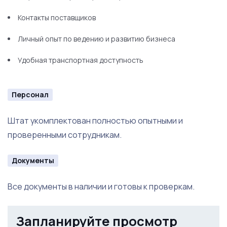
Контакты поставщиков
Фритюрница Gastrorag, 1 шт.
Личный опыт по ведению и развитию бизнеса
ТЕЛЕЖКА-ШПИЛЬКА ДЛЯ ПРОТИВНЕЙ ТШП-12
(+противни), 1 шт.
Удобная транспортная доступность
Денежный ящик АТОЛ CD-330-B черный, 330*380*90, 24V,
1 шт.
Персонал
Видеонаблюдение (4 камеры)+рекодер (новое), 1 шт.
Штат укомплектован полностью опытными и
Фильтр под мойку Аквафор Кристал, 1 шт.
проверенными сотрудникам.
Жироуловитель, 1 шт.
Документы
Стул, 2 шт.
Все документы в наличии и готовы к проверкам.
Вентиляционное оборудование, 1 шт.
Электрощит, 1 шт.
Запланируйте просмотр