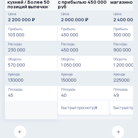
кухней / Более 50
с прибылью 450 000
магазином
позиций выпечки
руб
Цена
Цена
Цена
2 200 000
2 000 000
2 400 000
₽
₽
Прибыль
Прибыль
Прибыль
103 000
450 000
300 000
Расходы
Расходы
Расходы
230 000
450 000
900 000
Обороты
Обороты
Обороты
570 000
1 050 000
1 200 000
Аренда
Аренда
Аренда
130000
150000
225000
Площадь
Площадь
Площадь
45
40
49
Быстрый просмотр
Быстрый про