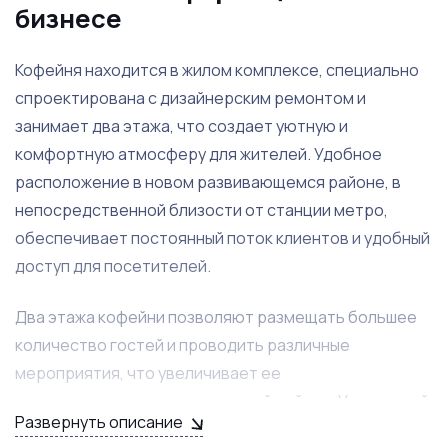
бизнесе
Кофейня находится в жилом комплексе, специально
спроектирована с дизайнерским ремонтом и
занимает два этажа, что создает уютную и
комфортную атмосферу для жителей. Удобное
расположение в новом развивающемся районе, в
непосредственной близости от станции метро,
обеспечивает постоянный поток клиентов и удобный
доступ для посетителей.
Два этажа кофейни позволяют размещать большее
количество гостей и проводить различные
мероприятия, что увеличивает ее
привлекательность для жителей района. Уникальный
Развернуть описание
дизайнерский интерьер привлекает внимание и