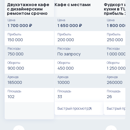
Двухэтажное кафе
Кафе с местами
Фудкорт ит
с дизайнерским
кухни в ТЦ/
ремонтом срочно
прибыль 20
месяц
Цена
Цена
Цена
1 700 000
1 650 000
1 800 000
₽
₽
Прибыль
Прибыль
Прибыль
150 000
200 000
250 000
Расходы
Расходы
Расходы
750 000
По запросу
1 000 000
Обороты
Обороты
Обороты
900 000
450 000
1 250 000
Аренда
Аренда
Аренда
185000
10000
260000
Площадь
Площадь
Площадь
102
33
26
Быстрый просмотр
Быстрый про