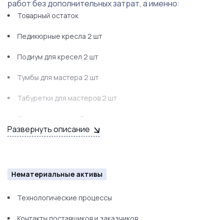
работ без дополнительных затрат, а именно:
Товарный остаток
Педикюрные кресла 2 шт
Подиум для кресел 2 шт
Тумбы для мастера 2 шт
Табуретки для мастеров 2 шт
Стул для клиентов 3 шт
Развернуть описание
Стула для мастера 3 шт
Стул в зоне ресепшн 1 шт
Нематериальные активы
Пылесоса для педикюра 2 шт
Технологические процессы
Мощный пылесос встроенных в стол для маникюра 3 шт
Контакты поставщиков и заказчиков