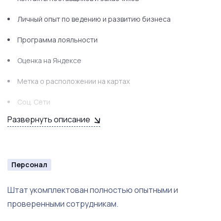
Стола маникюрный 3 шт
Личный опыт по ведению и развитию бизнеса
Зона ресепшн
Программа лояльности
Диван ИКЕА
Оценка на Яндексе
Вешалка для одежды
Метка о расположении на картах
Полка для лаков
Соц. Сети
Стеллаж
Развернуть описание
Аккаунт на Zoon
Столик ИКЕА 2 шт
Рекламная раскладушка с информацией
Персонал
Шкафчик для принадлежностей
Сухожар для Стерилизации
Штат укомплектован полностью опытными и
проверенными сотрудникам.
Уф лампа для стерилизации