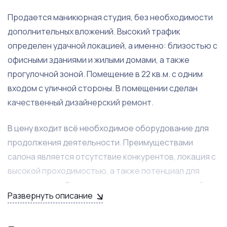
Продается маникюрная студия, без необходимости
дополнительных вложений. Высокий трафик
определен удачной локацией, а именно: близостью с
офисными зданиями и жилыми домами, а также
прогулочной зоной. Помещение в 22 кв.м. с одним
входом с уличной стороны. В помещении сделан
качественный дизайнерский ремонт.
В цену входит всё необходимое оборудование для
продолжения деятельности. Преимуществами
салона является отсутствие конкурентов, локация с
высокой проходимостью, а также потенциал для
роста дохода. Вы еще можете купить отлаженный
Развернуть описание
бизнес с хорошей рентабельностью. Более того,
спрос на подобные услуги стабильно высок.