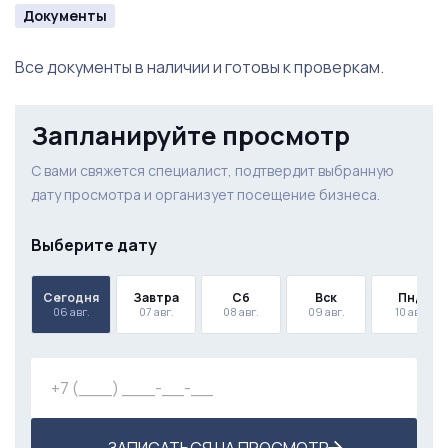
Документы
Рекламный бюджет на Яндексе
Все документы в наличии и готовы к проверкам.
Запланируйте просмотр
С вами свяжется специалист, подтвердит выбранную
дату просмотра и организует посещение бизнеса.
Выберите дату
Сегодня
Завтра
Сб
Вск
Пнд
06 авг.
07 авг.
08 авг.
09 авг.
10 авг.