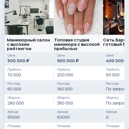
Маникюрный салон
Топовая студия
Сеть Барб
с высоким
маникюра с высокой
готовый би
рейтингом
прибылью
Цена
Цена
Цена
500 000
900 000
400 000
₽
₽
₽
Прибыль
Прибыль
Прибыль
70 000
200 000
50 000
Расходы
Расходы
Расходы
60 000
180 000
По запросу
Обороты
Обороты
Обороты
280 000
380 000
По запросу
Аренда
Аренда
Аренда
55000
60000
0
Площадь
Площадь
Площадь