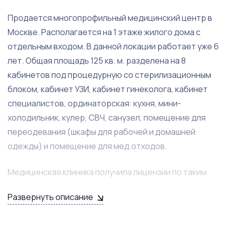
Продается многопрофильный медицинский центр в
Москве. Располагается на 1 этаже жилого дома с
отдельным входом. В данной локации работает уже 6
лет. Общая площадь 125 кв. м. разделена на 8
кабинетов под процедурную со стерилизационным
блоком, кабинет УЗИ, кабинет гинеколога, кабинет
специалистов, ординаторская: кухня, мини-
холодильник, кулер, СВЧ, санузел, помещение для
переодевания (шкафы для рабочей и домашней
одежды) и помещение для мед.отходов.
Медицинская клиника получила лицензии по таким
направлениям как: сестринское дело,
Развернуть описание
функциональная диагностика, акушерства и
гинекология, экспертиза временной