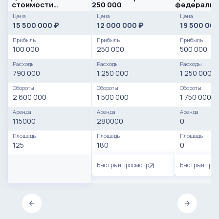
стоимости
250 000
федеральн
оборудования
междунаро
Цена
Цена
Цена
стандарты
15 500 000
12 000 000
19 500 00
₽
₽
Прибыль
Прибыль
Прибыль
100 000
250 000
500 000
Расходы
Расходы
Расходы
790 000
1 250 000
1 250 000
Обороты
Обороты
Обороты
2 600 000
1 500 000
1 750 000
Аренда
Аренда
Аренда
115000
280000
0
Площадь
Площадь
Площадь
125
180
0
Быстрый просмотр
Быстрый про