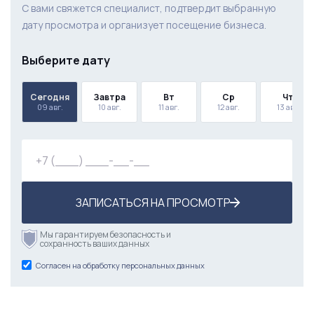
С вами свяжется специалист, подтвердит выбранную
Инструкции
дату просмотра и организует посещение бизнеса.
Чек - листы
Выберите дату
Шаблоны мотивации
Сегодня
Завтра
Вт
Ср
Чт
Варианты найма персонала
09 авг.
10 авг.
11 авг.
12 авг.
13 авг.
Стратегия по привлечению новых клиентов
ЗАПИСАТЬСЯ НА ПРОСМОТР
Мы гарантируем безопасность и
сохранность ваших данных
Согласен на обработку персональных данных