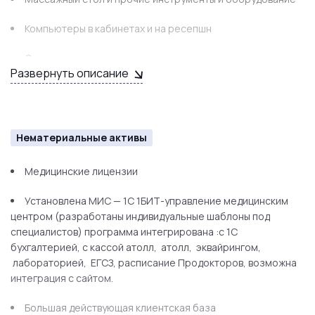
Компьютеры в кабинетах и на ресепшн
Сервер
Развернуть описание
Система IP-телефонии ( 1 телефон для респшен)
Виртуальная АТС (два городских номера).
Нематериальные активы
Медицинская мебель
Медицинские лицензии
Кухонная бытовая техника
Установлена МИС — 1С 1БИТ-управление медицинским
Компьютеры
центром (разработаны индивидуальные шаблоны под
специалистов) программа интегрирована :с 1С
Принтер
бухгалтерией, с кассой атолл, атолл, эквайрингом,
лабораторией, ЕГСЗ, расписание Продокторов, возможна
Видеонаблюдение
интеграция с сайтом.
Кондиционеры
Большая действующая клиентская база