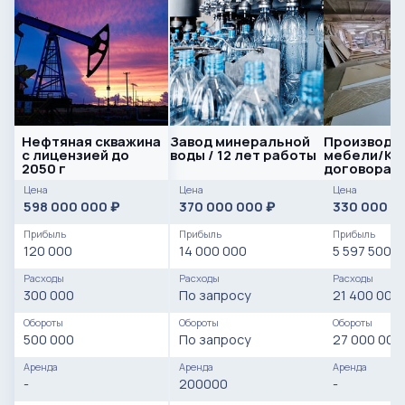
Нефтяная скважина
Завод минеральной
Производс
с лицензией до
воды / 12 лет работы
мебели/Кр
2050 г
договора
Цена
Цена
Цена
598 000 000
370 000 000
330 000 0
₽
₽
Прибыль
Прибыль
Прибыль
120 000
14 000 000
5 597 500
Расходы
Расходы
Расходы
300 000
По запросу
21 400 000
Обороты
Обороты
Обороты
500 000
По запросу
27 000 000
Аренда
Аренда
Аренда
-
200000
-