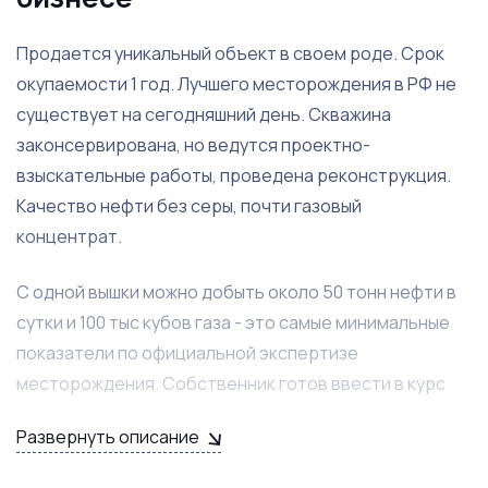
Продается уникальный объект в своем роде. Срок
окупаемости 1 год. Лучшего месторождения в РФ не
существует на сегодняшний день. Скважина
законсервирована, но ведутся проектно-
взыскательные работы, проведена реконструкция.
Качество нефти без серы, почти газовый
концентрат.
С одной вышки можно добыть около 50 тонн нефти в
сутки и 100 тыс кубов газа - это самые минимальные
показатели по официальной экспертизе
месторождения. Собственник готов ввести в курс
дела и оказывать поддержку в виде
Развернуть описание
консультирования, подбора команды геологов,
передачи контактов и стратегии развития.