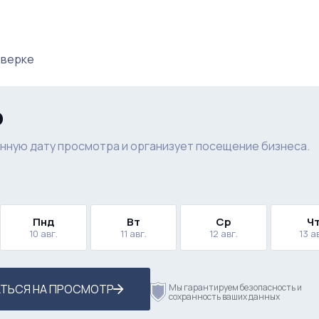
оверке
р
нную дату просмотра и организует посещение бизнеса.
Пнд
Вт
Ср
Ч
10 авг.
11 авг.
12 авг.
13 а
ТЬСЯ НА ПРОСМОТР
Мы гарантируем безопасность и
сохранность ваших данных