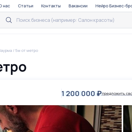
О нас
Статьи
Контакты
Вакансии
Нейро Бизнес-бр
аурма / 5м от метро
етро
1 200 000
₽
предложить св