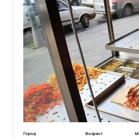
Город
Возраст
М