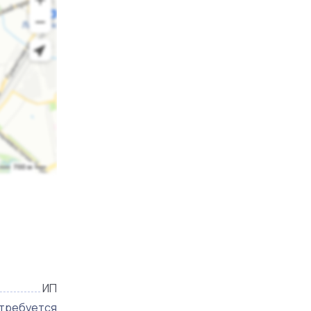
ИП
 требуется