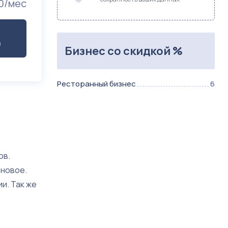
0/мес
а
Бизнес со скидкой %
Ресторанный бизнес
6
ов.
 новое.
и. Так же