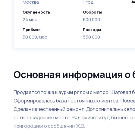
Москва
1 год
Окупаемость
Обороты
24 мес.
600 000
Прибыль
Расходы
50 000/мес
550 000
Основная информация о 
Продается точка шаурмы рядом с метро. Шаговая б
Сформировалась база постоянных клиентов. Помещ
Сделан качественный ремонт. Дополнительных вложе
есть посадочные места. Рядом институт, бизнес це
пригородного сообщения ЖД.