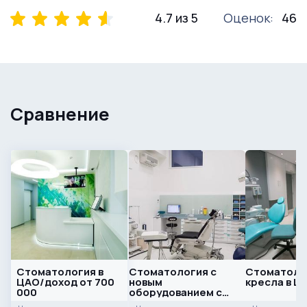
4.7 из 5
Оценок:
46
Сравнение
Стоматология в
Стоматология с
Стоматолог
ЦАО/доход от 700
новым
кресла в Ц
000
оборудованием с
четырьмя