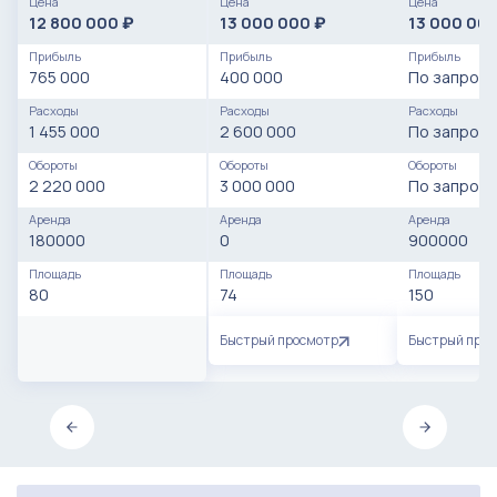
Цена
Цена
Цена
лицензиями
12 800 000
13 000 000
13 000 00
₽
₽
Прибыль
Прибыль
Прибыль
765 000
400 000
По запросу
Расходы
Расходы
Расходы
1 455 000
2 600 000
По запросу
Обороты
Обороты
Обороты
2 220 000
3 000 000
По запросу
Аренда
Аренда
Аренда
180000
0
900000
Площадь
Площадь
Площадь
80
74
150
Быстрый просмотр
Быстрый про