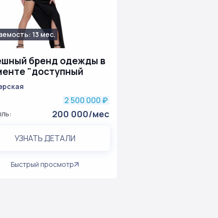
емость: 13 мес.
629
ешный бренд одежды в
менте "доступный
с"
ерская
2 500 000
₽
200 000/мес
ль:
УЗНАТЬ ДЕТАЛИ
Быстрый просмотр