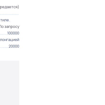
редается)
тиле.
По запросу
100000
олонгацией
20000