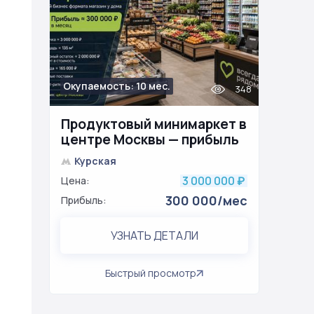
Окупаемость: 10 мес.
348
Продуктовый минимаркет в
центре Москвы — прибыль
≈ 300 000 ₽ в месяц
Курская
3 000 000
Цена:
₽
300 000/мес
Прибыль:
УЗНАТЬ ДЕТАЛИ
Быстрый просмотр