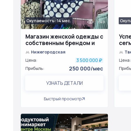
Окупаемость: 14 мес.
Окупа
1149
Магазин женской одежды с
Усп
собственным брендом и
сег
прибылью 250К
люк
Нижегородская
Тв
3 500 000
Цена:
₽
Цена:
250 000/мес
Прибыль:
Прибы
УЗНАТЬ ДЕТАЛИ
Быстрый просмотр