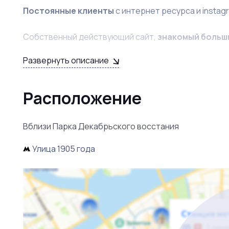
Постоянные клиенты
с интернет ресурса и instag
Собственный действующий сайт,
знакомый больш
Развернуть описание
Имеется
эксклюзивная коллекция
, которая своб
Возможно привлечение
новых клиентов
без проб
Расположение
Вблизи Парка Декабрьского восстания
Улица 1905 года