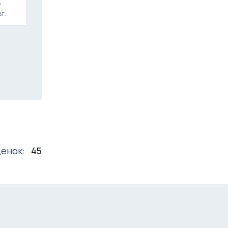
т
вг.
енок:
45