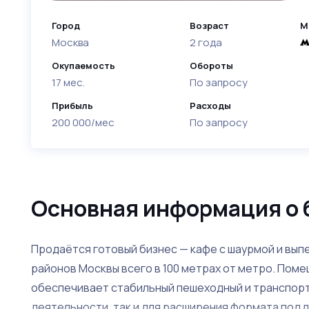
Город
Возраст
М
Москва
2 года
Окупаемость
Обороты
17 мес.
По запросу
Прибыль
Расходы
200 000/мес
По запросу
Основная информация о 
Продаётся готовый бизнес — кафе с шаурмой и вып
районов Москвы всего в 100 метрах от метро. Пом
обеспечивает стабильный пешеходный и транспорт
деятельности, так и для расширения формата под 