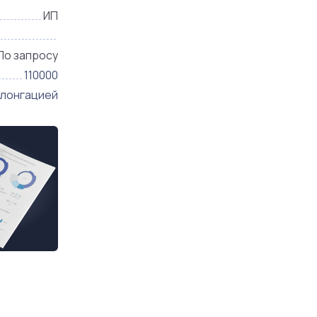
ИП
По запросу
110000
олонгацией