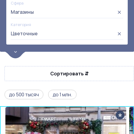
Сфера
Магазины
Категория
Цветочные
Цена
от:
до:
Прибыль
Сортировать ⇵
Не выбрана
Окупаемость
Возраст
до 500 тысяч
до 1 млн.
Метро
Не выбрана