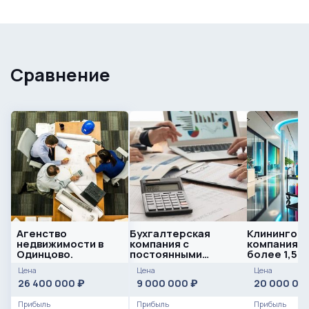
Сравнение
Агенство
Бухгалтерская
Клинингова
недвижимости в
компания с
компания с
Одинцово.
постоянными
более 1,5 м
клиентами
Цена
Цена
Цена
26 400 000
9 000 000
20 000 00
₽
₽
Прибыль
Прибыль
Прибыль