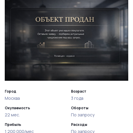
Город
Возраст
Москва
3 года
Окупаемость
Обороты
22 мес.
По запросу
Прибыль
Расходы
1 200 000/мес
По запросу