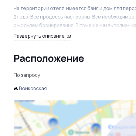
На территории отеля имеется баня и дом для перс
2 года. Все процессы настроены. Все необходимое 
с модулем бронирования. В помещении выполнен к
Развернуть описание
Свой отельный оператор который занимается полн
ремонтом, отчётность и т.д). Показатели подтверж
Расположение
заявки, расписание, бронирования и внутренним у
Если заинтересовало предложение — звоните! 
По запросу
Войковская