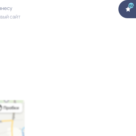
155
знесу
овый сайт
кой,
 клиентов,
ансфера.