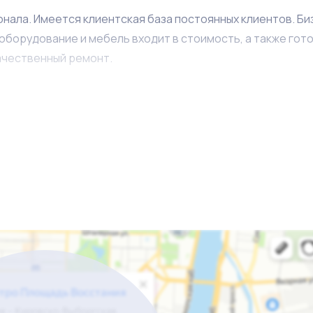
онала. Имеется клиентская база постоянных клиентов. Би
оборудование и мебель входит в стоимость, а также гот
ачественный ремонт.
остью управлением номера (рекламой, заселением, убор
даются: CRM системой Bnovo - вся история продаж, база
четом. Настроенный бизнес-процесс.
Имеется услуга тр
Обговорим все преимущества бизнеса подробнее.