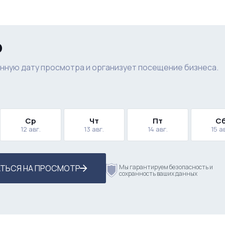
р
нную дату просмотра и организует посещение бизнеса.
Ср
Чт
Пт
С
12 авг.
13 авг.
14 авг.
15 а
ТЬСЯ НА ПРОСМОТР
Мы гарантируем безопасность и
сохранность ваших данных