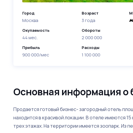
Город
Возраст
М
Москва
3 года
Окупаемость
Обороты
44 мес.
2 000 000
Прибыль
Расходы
900 000/мес
1 100 000
Основная информация о 
Продается готовый бизнес- загородный отель площ
находится в красивой локации. В отеле имеются 15
трех этажах. На территории имеется зоопарк. Из п