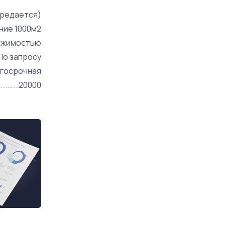
редается)
ие 1000м2
ижимостью
По запросу
госрочная
20000