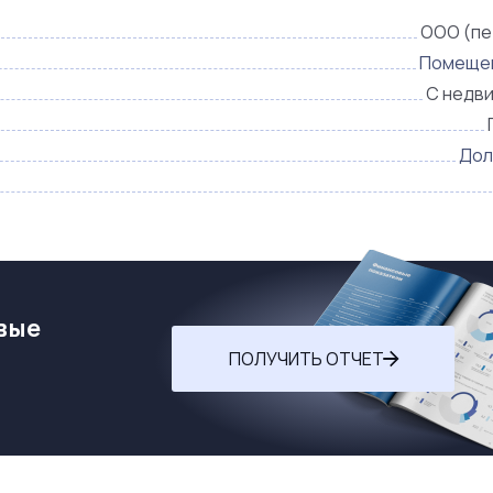
ООО (пе
Помещен
С недв
Дол
вые
ПОЛУЧИТЬ ОТЧЕТ