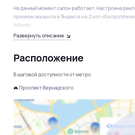
На данный момент салон работает, Настроена рекл
премиум аккаунты в Яндексе и в Zoon оба проплаче
Yclients.
Развернуть описание
Большим преимуществом данного объекта являетс
навстречу и всячески помогает выстроить устойчи
Расположение
подтверждаются бухгалтерскими выписками. Все м
продажи и будут переданы вместе с Переуступкой 
В шаговой доступности от метро
Проспект Вернадского