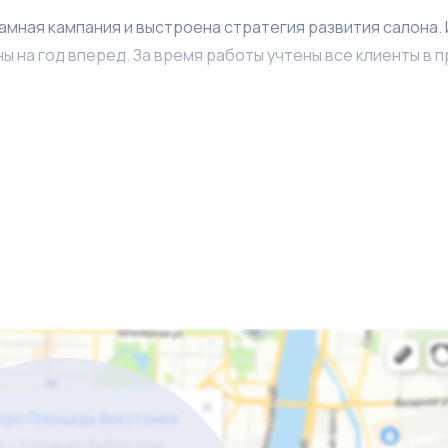
амная кампания и выстроена стратегия развития салона.
ны на год вперед. За время работы учтены все клиенты в 
я лояльный арендодатель, который всегда идет арендат
вый бизнес. Салон работает от ООО и все доходы и расхо
атериальные и нематериальные активы включены в стои
права аренды.