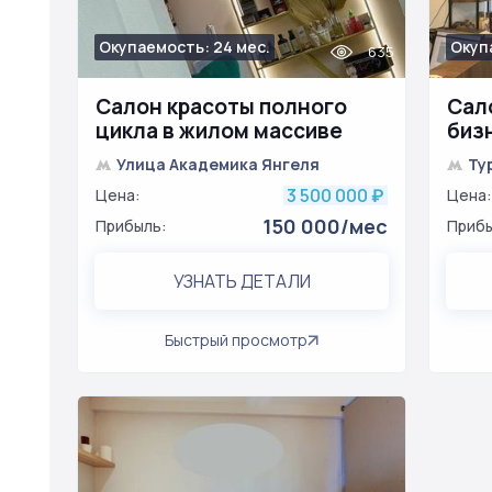
Окупаемость: 24 мес.
Окуп
635
Салон красоты полного
Сал
цикла в жилом массиве
биз
Улица Академика Янгеля
Ту
3 500 000
Цена:
₽
Цена:
150 000/мес
Прибыль:
Прибы
УЗНАТЬ ДЕТАЛИ
Быстрый просмотр