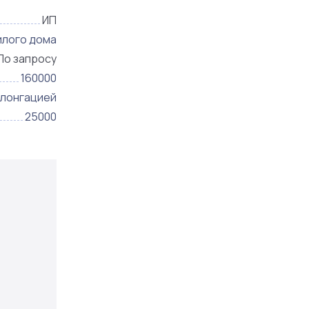
ИП
илого дома
По запросу
160000
олонгацией
25000