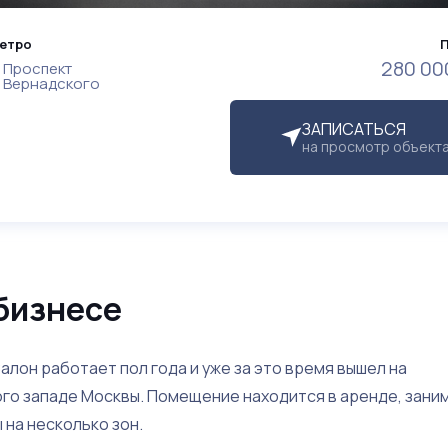
етро
280 00
Проспект
Вернадского
ЗАПИСАТЬСЯ
на просмотр объект
бизнесе
лон работает пол года и уже за это время вышел на
юго западе Москвы. Помещение находится в аренде, зани
 на несколько зон.