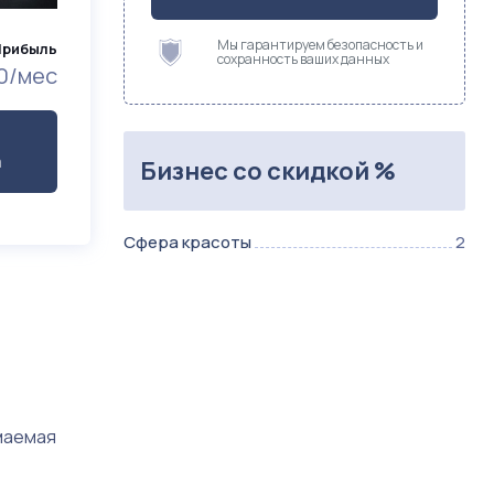
Мы гарантируем безопасность и
Прибыль
сохранность ваших данных
0/мес
а
Бизнес со скидкой %
Сфера красоты
2
маемая