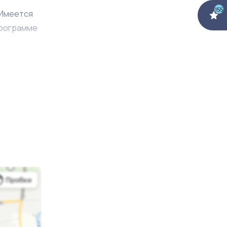
155
 Имеется
программе
орам
ды
мость