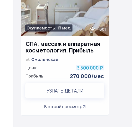
Окупаемость: 13 мес.
301
СПА, массаж и аппаратная
косметология. Прибыль
270 т.р./мес
Смоленская
3 500 000
Цена:
₽
270 000/мес
Прибыль:
УЗНАТЬ ДЕТАЛИ
Быстрый просмотр