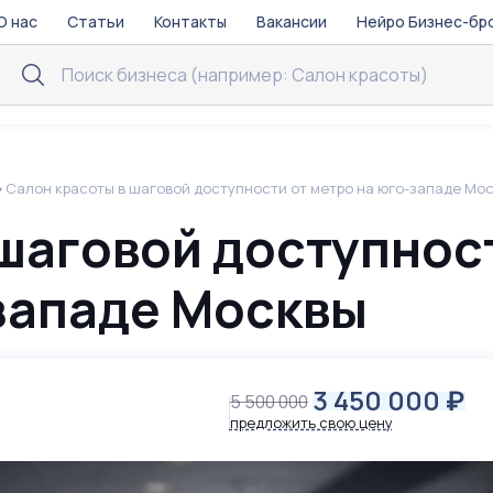
О нас
Статьи
Контакты
Вакансии
Нейро Бизнес-бр
Салон красоты в шаговой доступности от метро на юго-западе Мо
 шаговой доступнос
-западе Москвы
3 450 000
₽
5 500 000
предложить свою цену